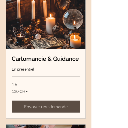
Cartomancie & Guidance
En présentiel
1 h
120
120 CHF
francs
suisses
Envoyer une demande