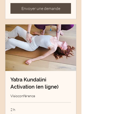
120
francs
suisses
Envoyer une demande
Yatra Kundalini
Activation (en ligne)
Visioconférence
2 h