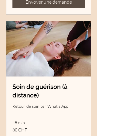
Envoyer une demande
Soin de guérison (à
distance)
Retour de soin par What's App
45 min
80
80 CHF
francs
suisses