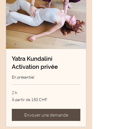
Yatra Kundalini
Activation privée
En présentiel
2 h
À
À partir de 150 CHF
partir
de
150
francs
suisses
Envoyer une demande