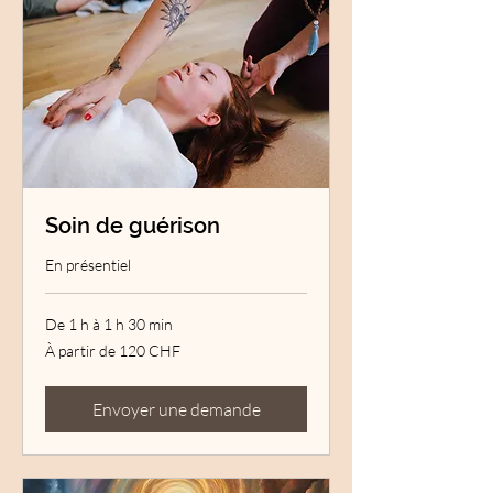
Soin de guérison
En présentiel
De 1 h à 1 h 30 min
À
À partir de 120 CHF
partir
de
120
francs
suisses
Envoyer une demande