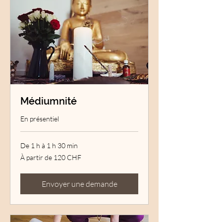
Médiumnité
En présentiel
De 1 h à 1 h 30 min
À
À partir de 120 CHF
partir
de
120
francs
suisses
Envoyer une demande