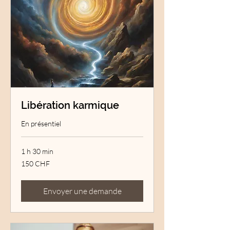
Libération karmique
En présentiel
1 h 30 min
150
150 CHF
francs
suisses
Envoyer une demande