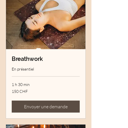
Breathwork
En présentiel
1 h 30 min
150
150 CHF
francs
suisses
Envoyer une demande