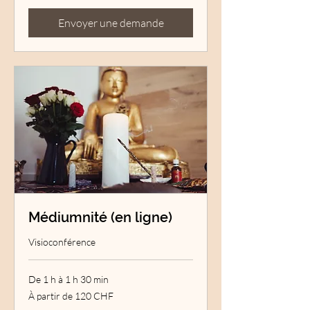
Envoyer une demande
Médiumnité (en ligne)
Visioconférence
De 1 h à 1 h 30 min
À
À partir de 120 CHF
partir
de