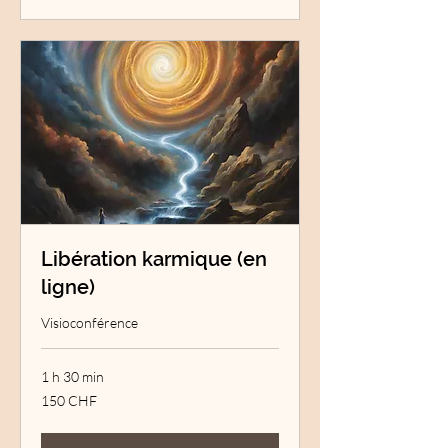
Libération karmique (en
ligne)
Visioconférence
1 h 30 min
150
150 CHF
francs
suisses