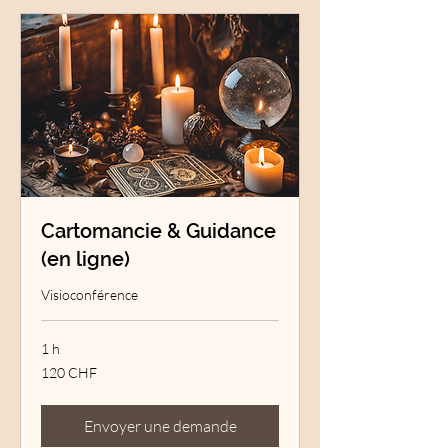
Cartomancie & Guidance
(en ligne)
Visioconférence
1 h
120
120 CHF
francs
suisses
Envoyer une demande