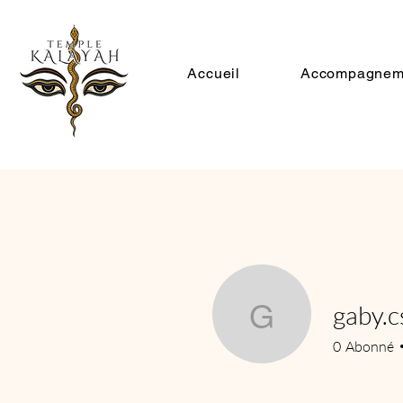
Accueil
Accompagnem
gaby.c
gaby.csd
0
Abonné