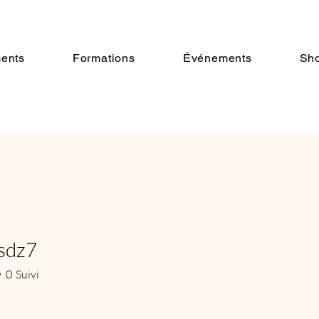
ents
Formations
Événements
Sh
sdz7
z7
0
Suivi