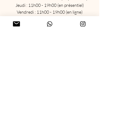
Jeudi : 11h00 - 19h00 (en présentiel)
Vendredi : 11h00 - 19h00 (en ligne)
Sam : Fermé
Dim : Fermé
Menu
Accueil
Accompagnements
Agenda
Formations
Événements
Blog
Boutique ésotérique
Carte cadeau
Réseaux