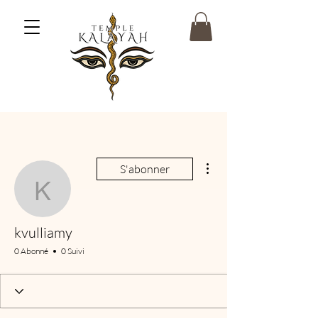
Plus d'actions
S'abonner
kvulliamy
kvulliamy
0 Abonné
0 Suivi