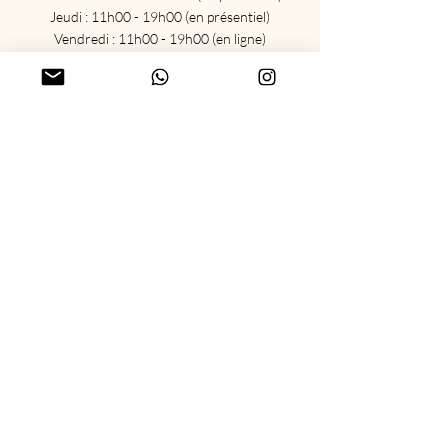
Jeudi : 11h00 - 19h00 (en présentiel)
Vendredi : 11h00 - 19h00 (en ligne)
Sam : Fermé
Dim : Fermé
Menu
Accueil
Accompagnements
Agenda
Formations
Événements
Blog
Boutique ésotérique
Carte cadeau
Réseaux