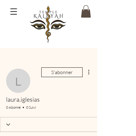
Plus d'actions
S'abonner
laura.iglesias
laura.iglesias
0 Abonné
0 Suivi