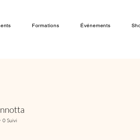
ents
Formations
Événements
Sh
annotta
tta
0
Suivi