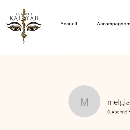
Accueil
Accompagnem
melgi
melgianno
0
Abonné