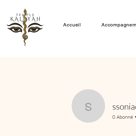
Accueil
Accompagnem
ssonia
ssoniadia
0
Abonné