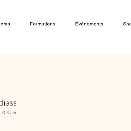
ents
Formations
Événements
Sh
diass
ss
0
Suivi